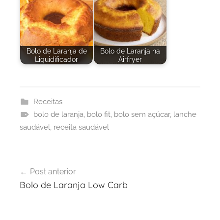
Bolo de Laranja de
Bolo de Laranja na
Liquidificador
Airfryer
Receitas
bolo de laranja
,
bolo fit
,
bolo sem açúcar
,
lanche
saudável
,
receita saudável
Navegação
Post anterior
de
Bolo de Laranja Low Carb
Post