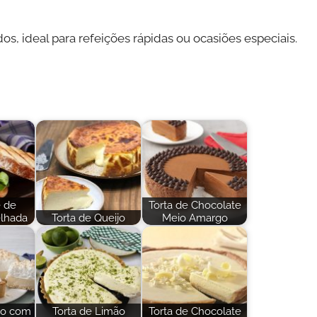
os, ideal para refeições rápidas ou ocasiões especiais.
 de
Torta de Chocolate
elhada
Torta de Queijo
Meio Amargo
ão com
Torta de Limão
Torta de Chocolate