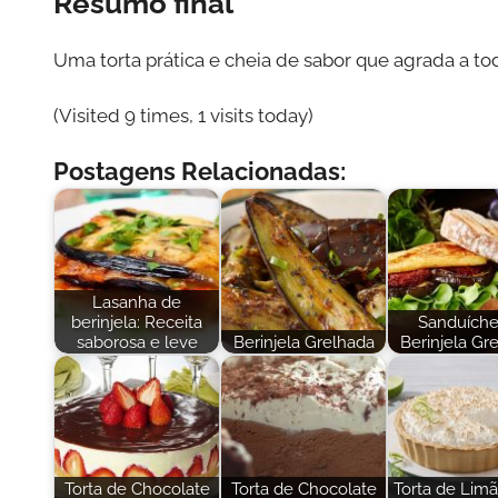
Resumo final
Uma torta prática e cheia de sabor que agrada a tod
(Visited 9 times, 1 visits today)
Postagens Relacionadas:
Lasanha de
berinjela: Receita
Sanduíche
saborosa e leve
Berinjela Grelhada
Berinjela Gr
Torta de Chocolate
Torta de Chocolate
Torta de Lim