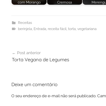
com Morango
Cremosa
Mereng
Receitas
berinjela
,
Entrada
,
receita fácil
,
torta
,
vegetariana
Navegação
Post anterior
de
Torta Vegana de Legumes
Post
Deixe um comentário
O seu endereço de e-mail não será publicado.
Camp