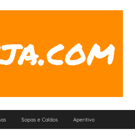
as
Sopas e Caldos
Aperitivo