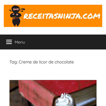
Pular
para
o
conteúdo
Receitas
O
Ninja
Menu
ninja
na
Cozinha
Tag:
Creme de licor de chocolate