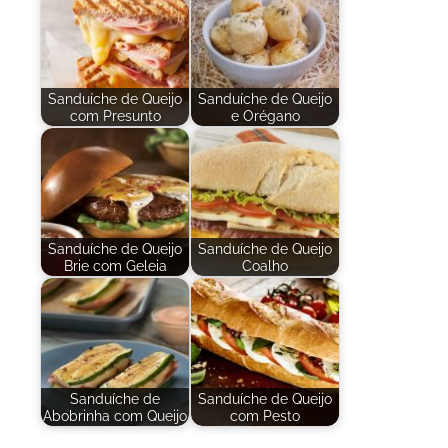
Sanduíche de Queijo
Sanduíche de Queijo
com Presunto
e Orégano
Sanduíche de Queijo
Sanduíche de Queijo
Brie com Geleia
Coalho
Sanduíche de
Sanduíche de Queijo
Abobrinha com Queijo
com Pesto