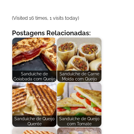
(Visited 16 times, 1 visits today)
Postagens Relacionadas:
Sanduíche de
Sanduíche de Carne
Goiabada com Queijo
Moída com Queijo
Sanduíche de Queijo
Sanduíche de Queijo
Quente
com Tomate