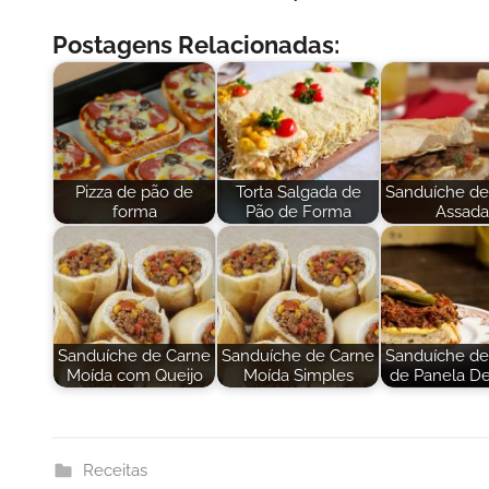
Postagens Relacionadas:
Pizza de pão de
Torta Salgada de
Sanduíche de
forma
Pão de Forma
Assada
Sanduíche de Carne
Sanduíche de Carne
Sanduíche de
Moída com Queijo
Moída Simples
de Panela De
Receitas