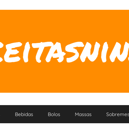
s
Bebidas
Bolos
Massas
Sobremes