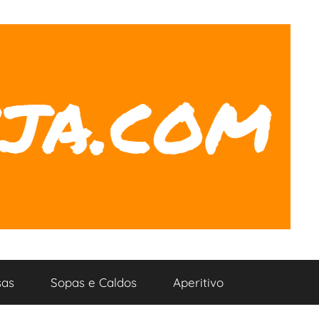
as
Sopas e Caldos
Aperitivo