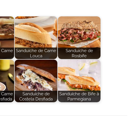
 Carne
Sanduíche de Carne
Sanduíche de
Louca
Rosbife
 Carne
Sanduíche de
Sanduíche de Bife à
sfiada
Costela Desfiada
Parmegiana