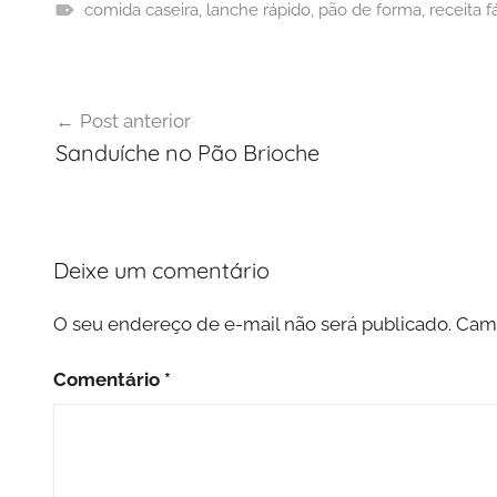
comida caseira
,
lanche rápido
,
pão de forma
,
receita fá
Navegação
Post anterior
de
Sanduíche no Pão Brioche
Post
Deixe um comentário
O seu endereço de e-mail não será publicado.
Camp
Comentário
*