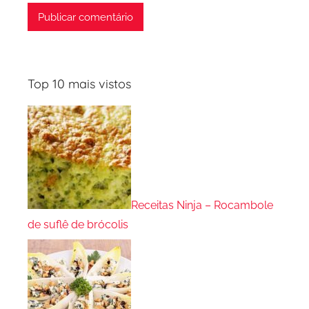
Top 10 mais vistos
Receitas Ninja – Rocambole
de suflê de brócolis