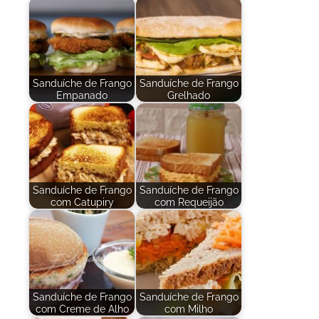
Sanduíche de Frango
Sanduíche de Frango
Empanado
Grelhado
Sanduíche de Frango
Sanduíche de Frango
com Catupiry
com Requeijão
Sanduíche de Frango
Sanduíche de Frango
com Creme de Alho
com Milho