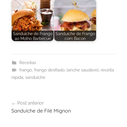
Sanduíche de Frango
Sanduíche de Frango
ao Molho Barbecue
com Bacon
Receitas
frango
,
frango desfiado
,
lanche saudável
,
receita
rápida
,
sanduíche
Navegação
Post anterior
de
Sanduíche de Filé Mignon
Post