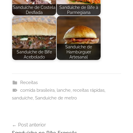
Sanduíche de Costela
Sanduíche de Bife à
Desfiada
Parmegiana
Sanduíche de
Sanduíche de Bife
Hambúrguer
Acebolado
Artesanal
Receitas
comida brasileira
,
lanche
,
receitas rápidas
,
sanduíche
,
Sanduíche de metro
Navegação
Post anterior
de
Sanduíche no Pão Francês