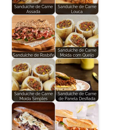
Sanduíche de Carne
Sanduíche de Carne
Assada
Louca
Sanduíche de Carne
Sanduíche de Rosbife
Moída com Queijo
Sanduíche de Carne
Sanduíche de Carne
Moída Simples
de Panela Desfiada