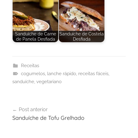
Sanduíche de Carne
Sanduíche de Costela
de Panela Desfiada
Desfiada
Receitas
cogumelos
,
lanche rápido
,
receitas fáceis
,
sanduíche
,
vegetariano
Navegação
Post anterior
de
Sanduíche de Tofu Grelhado
Post