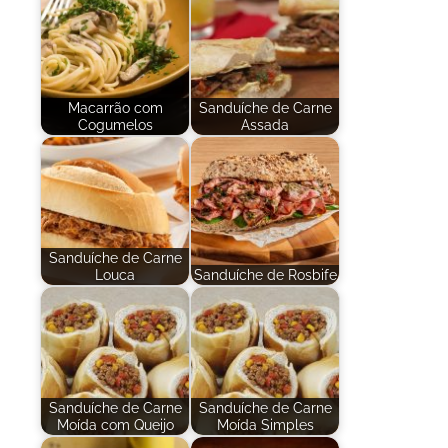
Macarrão com
Sanduíche de Carne
Cogumelos
Assada
Sanduíche de Carne
Louca
Sanduíche de Rosbife
Sanduíche de Carne
Sanduíche de Carne
Moída com Queijo
Moída Simples