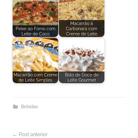
Macarrão à
Peixe ao Forno com
Carbonara com
Leite de Coco
Creme de Leite
Macarrão com Creme
Bolo de Doce de
de Leite Simples
Leite Gourmet
Bebidas
Navegação
Post anterior