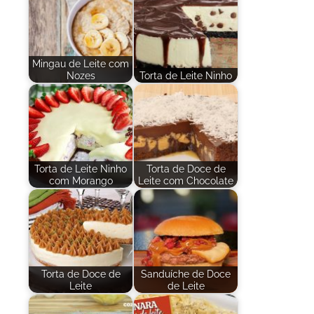
Mingau de Leite com
Nozes
Torta de Leite Ninho
Torta de Leite Ninho
Torta de Doce de
com Morango
Leite com Chocolate
Torta de Doce de
Sanduíche de Doce
Leite
de Leite