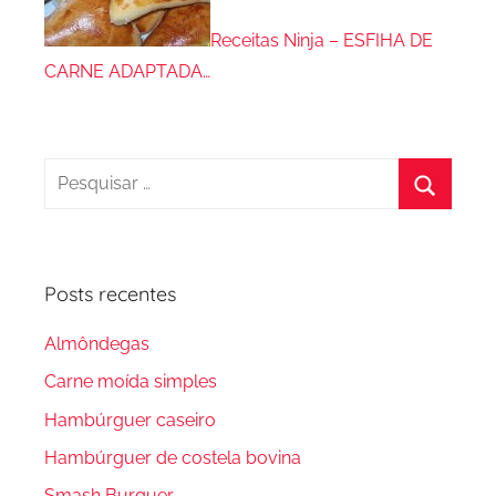
Receitas Ninja – ESFIHA DE
CARNE ADAPTADA…
Pesquisar
por:
Procura
Posts recentes
Almôndegas
Carne moída simples
Hambúrguer caseiro
Hambúrguer de costela bovina
Smash Burguer