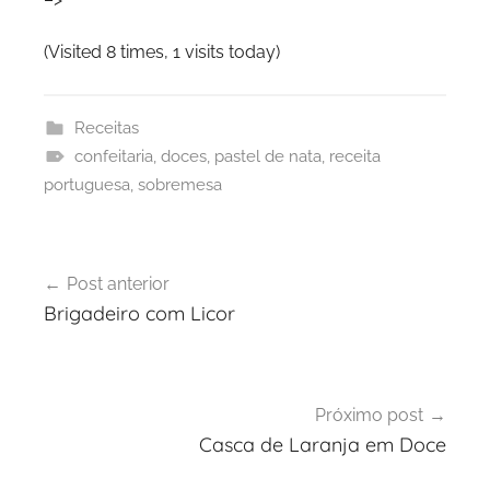
(Visited 8 times, 1 visits today)
Receitas
confeitaria
,
doces
,
pastel de nata
,
receita
portuguesa
,
sobremesa
Navegação
Post anterior
de
Brigadeiro com Licor
Post
Próximo post
Casca de Laranja em Doce