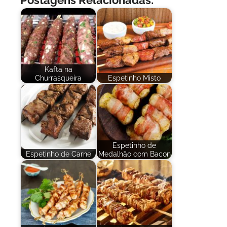
Kafta na
Churrasqueira
Espetinho Misto
Espetinho de
Espetinho de Carne
Medalhão com Bacon