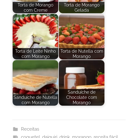
Torta de Morango
Torta de Morango
com Creme
Gelada
Torta de Leite Ninho
Torta de Nutella com
com Morango
Morango
Sanduíche de
Sanduíche de Nutella
Chocolate com
com Morango
Morango
Receitas
coquetel
,
daiquiri
,
drink
,
morango
,
receita fácil