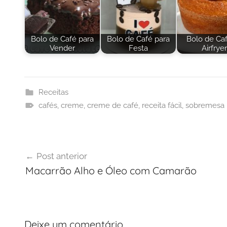
Bolo de Café para
Bolo de Café para
Bolo de Ca
Vender
Festa
Airfryer
Receitas
cafés
,
creme
,
creme de café
,
receita fácil
,
sobremesa
Navegação
Post anterior
de
Macarrão Alho e Óleo com Camarão
Post
Deixe um comentário