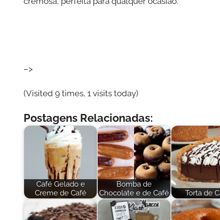
cremosa, perfeita para qualquer ocasião.
–>
(Visited 9 times, 1 visits today)
Postagens Relacionadas:
Café Gelado e
Bomba de
Creme de Café
Chocolate e de Café
Torta de C