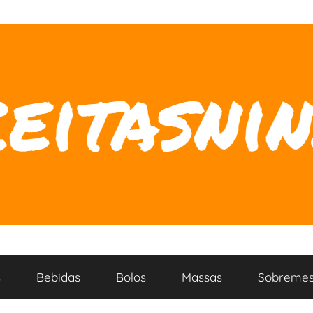
s
Bebidas
Bolos
Massas
Sobremes