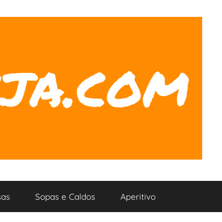
as
Sopas e Caldos
Aperitivo