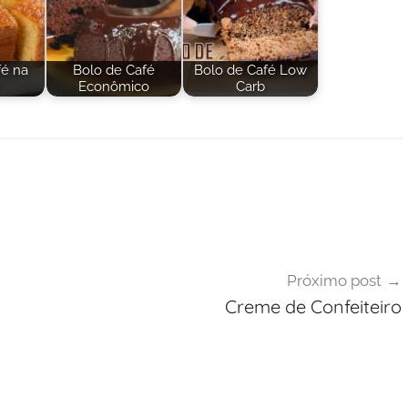
fé na
Bolo de Café
Bolo de Café Low
Econômico
Carb
Próximo post
Creme de Confeiteiro