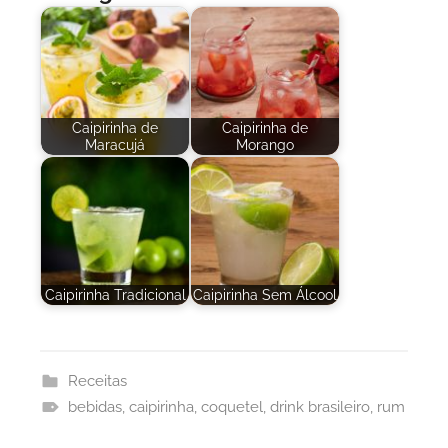
Caipirinha de
Caipirinha de
Maracujá
Morango
Caipirinha Tradicional
Caipirinha Sem Álcool
Receitas
bebidas
,
caipirinha
,
coquetel
,
drink brasileiro
,
rum