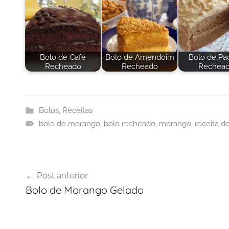
Bolo de Café
Bolo de Amendoim
Bolo de Pa
Recheado
Recheado
Rechea
Bolos
,
Receitas
bolo de morango
,
bolo recheado
,
morango
,
receita d
Navegação
Post anterior
de
Bolo de Morango Gelado
Post