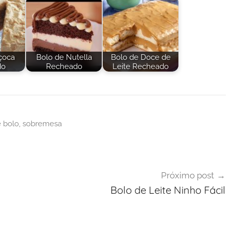
çoca
Bolo de Nutella
Bolo de Doce de
do
Recheado
Leite Recheado
e bolo
,
sobremesa
Próximo post
Bolo de Leite Ninho Fácil