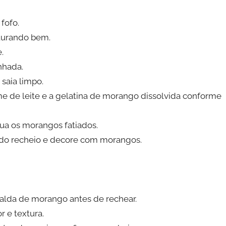
fofo.
sturando bem.
.
nhada.
 saia limpo.
me de leite e a gelatina de morango dissolvida conforme
bua os morangos fatiados.
 do recheio e decore com morangos.
alda de morango antes de rechear.
 e textura.