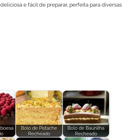
ciosa e fácil de preparar, perfeita para diversas
mboesa
Bolo de Pistache
Bolo de Baunilha
do
Recheado
Recheado