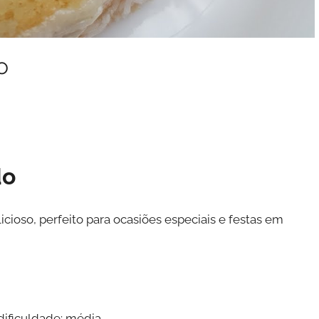
o
do
ioso, perfeito para ocasiões especiais e festas em
dificuldade: média