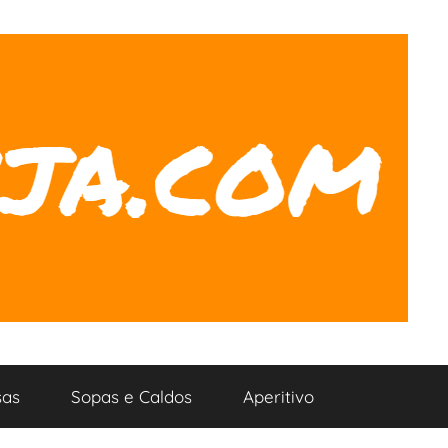
as
Sopas e Caldos
Aperitivo