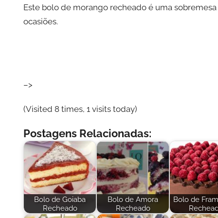
Este bolo de morango recheado é uma sobremesa deli
ocasiões.
–>
(Visited 8 times, 1 visits today)
Postagens Relacionadas:
Bolo de Goiaba
Bolo de Amora
Bolo de Fra
Recheado
Recheado
Rechea