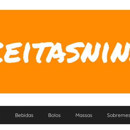
s
Bebidas
Bolos
Massas
Sobremes