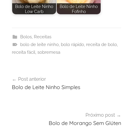
Bolo de Leite Ninho
Bolo de Leite Ninho
Low Carb
Fofinho
Bolos
,
Receitas
bolo de leite ninho
,
bolo rápido
,
receita de bolo
,
receita fácil
,
sobremesa
Navegação
Post anterior
de
Bolo de Leite Ninho Simples
Post
Próximo post
Bolo de Morango Sem Glúten