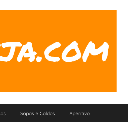
as
Sopas e Caldos
Aperitivo