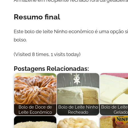
Resumo final
Este bolo de leite Ninho econômico é uma opção s
bolso.
(Visited 8 times, 1 visits today)
Postagens Relacionadas:
Bolo de Doce de
Bolo de Leite Ninho
Bolo de Leit
Leite Econômico
Recheado
Gelado