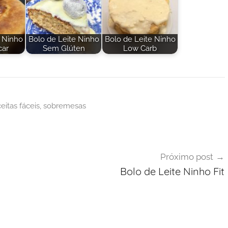
e Ninho
Bolo de Leite Ninho
Bolo de Leite Ninho
car
Sem Glúten
Low Carb
eitas fáceis
,
sobremesas
Próximo post
Bolo de Leite Ninho Fit