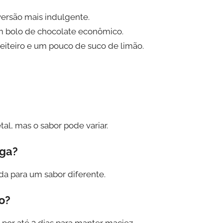
ersão mais indulgente.
um bolo de chocolate econômico.
eiteiro e um pouco de suco de limão.
tal, mas o sabor pode variar.
iga?
a para um sabor diferente.
o?
por até 3 dias para manter maciez.