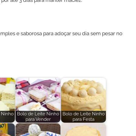
imples e saborosa para adoçar seu dia sem pesar no
e Ninho
Bolo de Leite Ninho
Bolo de Leite Ninho
para Vender
para Festa