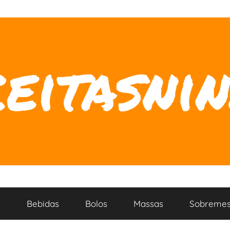
s
Bebidas
Bolos
Massas
Sobremes