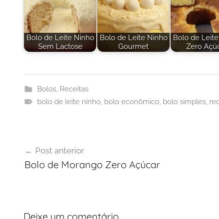
Bolo de Leite Ninho
Bolo de Leite Ninho
Bolo de Leit
Sem Lactose
Gourmet
Zero Açú
Bolos
,
Receitas
bolo de leite ninho
,
bolo econômico
,
bolo simples
,
rec
Navegação
Post anterior
de
Bolo de Morango Zero Açúcar
Post
Deixe um comentário