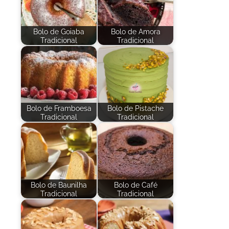
Bolo de Goiaba
Bolo de Amora
Tradicional
Tradicional
Bolo de Framboesa
Bolo de Pistache
Tradicional
Tradicional
Bolo de Baunilha
Bolo de Café
Tradicional
Tradicional