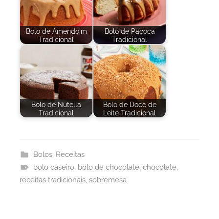
Bolo de Amendoim
Bolo de Paçoca
Tradicional
Tradicional
Bolo de Nutella
Bolo de Doce de
Tradicional
Leite Tradicional
Bolos
,
Receitas
bolo caseiro
,
bolo de chocolate
,
chocolate
,
receitas tradicionais
,
sobremesa
Navegação