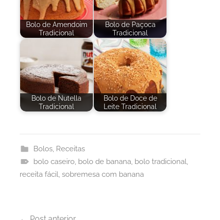
Bolo de Amendoim
Bolo de Paçoca
Tradicional
Tradicional
Bolo de Nutella
Bolo de Doce de
Tradicional
Leite Tradicional
Bolos
,
Receitas
bolo caseiro
,
bolo de banana
,
bolo tradicional
,
receita fácil
,
sobremesa com banana
Navegação
Post anterior