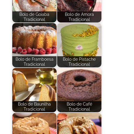
Bolo de Goiaba
Bolo de Amora
Tradicional
Tradicional
Bolo de Framboesa
Bolo de Pistache
Tradicional
Tradicional
Bolo de Baunilha
Bolo de Café
Tradicional
Tradicional