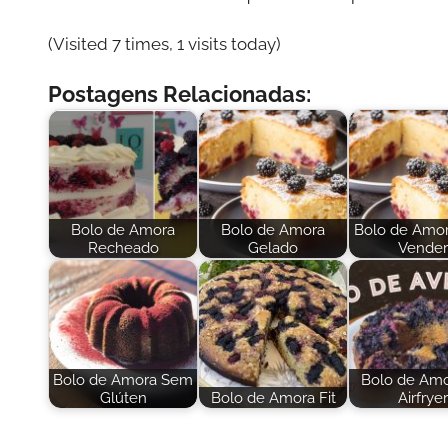
(Visited 7 times, 1 visits today)
Postagens Relacionadas:
Bolo de Amora
Bolo de Amora
Bolo de Amor
Recheado
Gelado
Vender
Bolo de Amora Sem
Bolo de Amo
Glúten
Bolo de Amora Fit
Airfryer