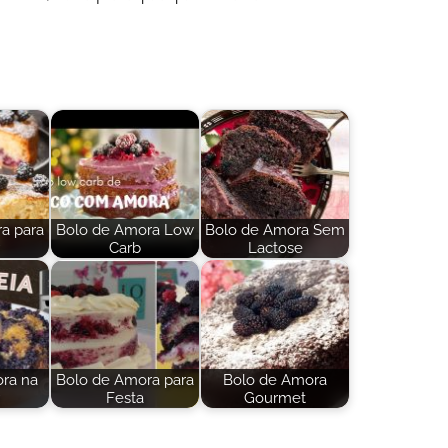
a para
Bolo de Amora Low
Bolo de Amora Sem
Carb
Lactose
ra na
Bolo de Amora para
Bolo de Amora
Festa
Gourmet