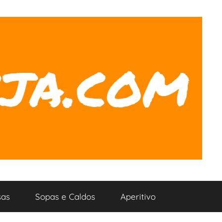
as
Sopas e Caldos
Aperitivo