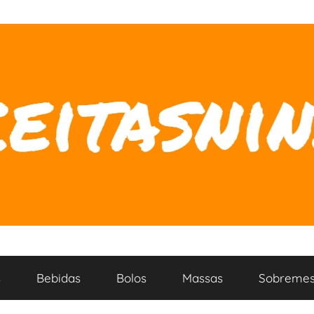
s
Bebidas
Bolos
Massas
Sobremes