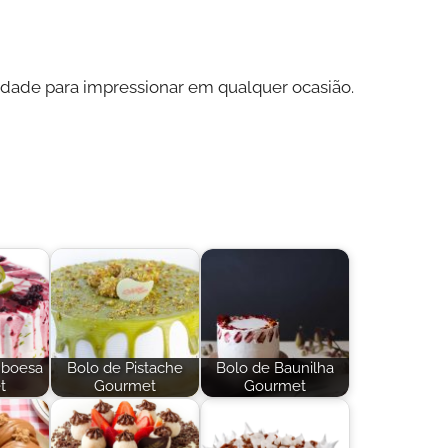
idade para impressionar em qualquer ocasião.
mboesa
Bolo de Pistache
Bolo de Baunilha
t
Gourmet
Gourmet