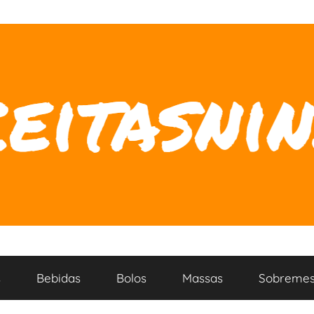
s
Bebidas
Bolos
Massas
Sobremes