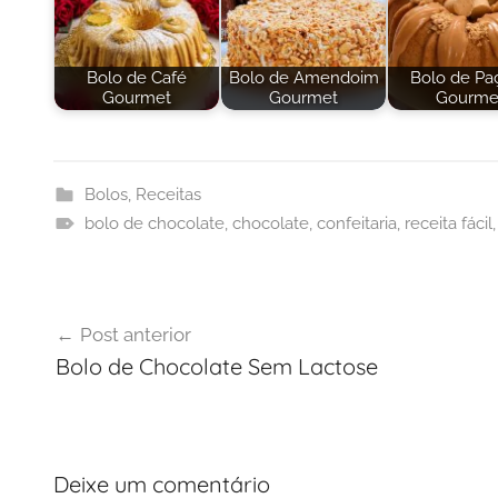
Bolo de Café
Bolo de Amendoim
Bolo de Pa
Gourmet
Gourmet
Gourme
Bolos
,
Receitas
bolo de chocolate
,
chocolate
,
confeitaria
,
receita fácil
Navegação
Post anterior
de
Bolo de Chocolate Sem Lactose
Post
Deixe um comentário