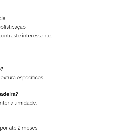
ia.
fisticação.
ontraste interessante.
o?
extura específicos.
ladeira?
anter a umidade.
por até 2 meses.