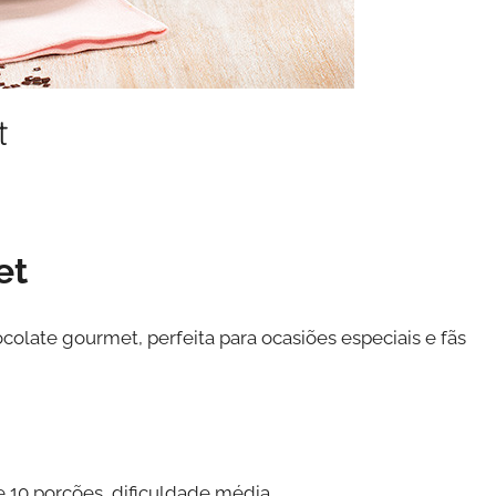
t
et
colate gourmet, perfeita para ocasiões especiais e fãs
10 porções, dificuldade média.