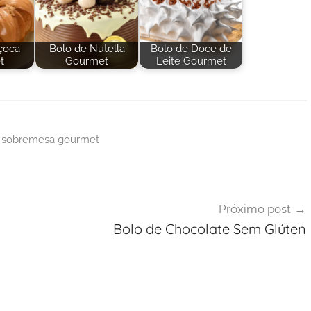
çoca
Bolo de Nutella
Bolo de Doce de
t
Gourmet
Leite Gourmet
,
sobremesa gourmet
Próximo post
Bolo de Chocolate Sem Glúten