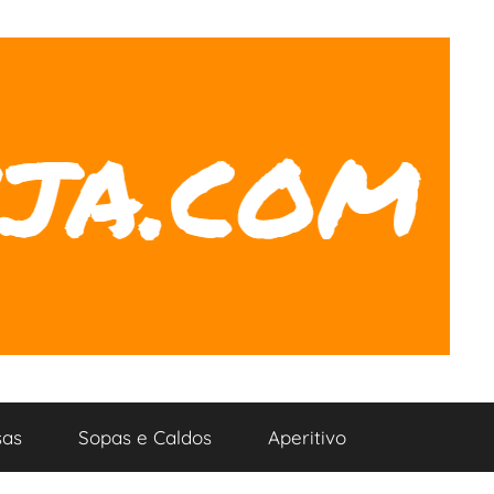
as
Sopas e Caldos
Aperitivo