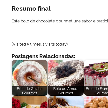
Resumo final
Este bolo de chocolate gourmet une sabor e pratic
(Visited 5 times, 1 visits today)
Postagens Relacionadas:
Bolo de Goiaba
Bolo de Amora
Bolo de Fra
Gourmet
Gourmet
Gourme